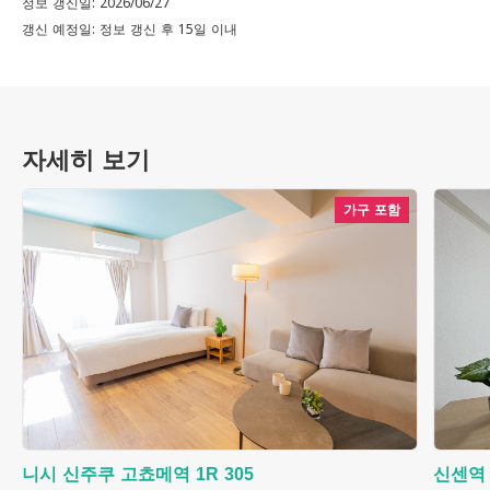
정보 갱신일: 2026/06/27
갱신 예정일: 정보 갱신 후 15일 이내
자세히 보기
가구 포함
니시 신주쿠 고쵸메역 1R 305
신센역 