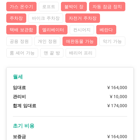
가스 온수기
로프트
붙박이 장
자동 잠금 장치
주차장
바이크 주차장
자전거 주차장
택배 보관함
엘리베이터
컨시어지
베란다
공용 정원
개인 정원
애완동물 가능
악기 가능
룸 셰어 가능
맨 끝 방
배리어 프리
월세
임대료
￥164,000
관리비
￥10,000
합계 임대료
￥174,000
초기 비용
보증금
￥164,000