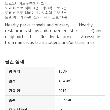
도쿄도다이토구류센 니쵸메
도쿄 메트로 히비야선이리야역 도보 7분
도쿄 메트로 히비야선미노와역 도보 8분
토덴 아라카와선미노와바시역 도보 16분
Nearby parks schools and nursery. Nearby
restaurants shops and convenient stores. Quiet
neighborhood. Residential area. Accessible
from numerous train stations and/or train lines.
물건 상세
방 배치
1LDK
2
면적
40.47m
건축 연수
2016
층수
6F / 14F
주요 채광면
남