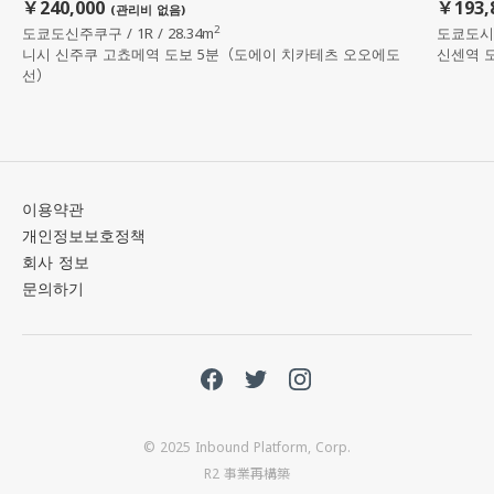
￥240,000
￥193,
(관리비 없음)
2
도쿄도신주쿠구 / 1R / 28.34m
도쿄도시부야
니시 신주쿠 고쵸메역 도보 5분（도에이 치카테츠 오오에도
신센역 
선）
이용약관
개인정보보호정책
회사 정보
문의하기
© 2025 Inbound Platform, Corp.
R2 事業再構築