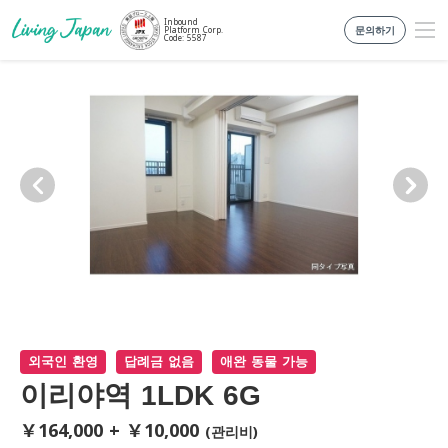
Inbound
문의하기
Platform Corp.
Code: 5587
외국인 환영
답례금 없음
애완 동물 가능
이리야역 1LDK 6G
￥164,000 + ￥10,000
(관리비)