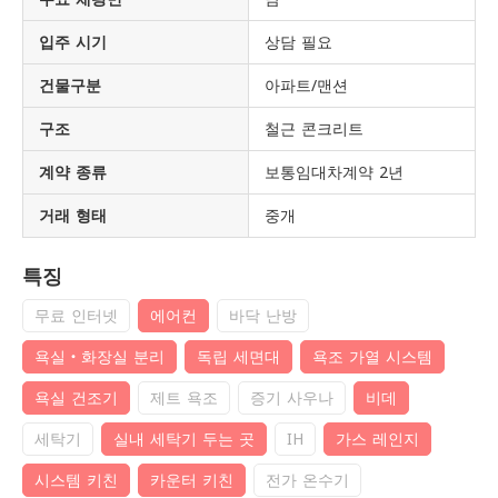
입주 시기
상담 필요
건물구분
아파트/맨션
구조
철근 콘크리트
계약 종류
보통임대차계약 2년
거래 형태
중개
특징
무료 인터넷
에어컨
바닥 난방
욕실・화장실 분리
독립 세면대
욕조 가열 시스템
욕실 건조기
제트 욕조
증기 사우나
비데
세탁기
실내 세탁기 두는 곳
IH
가스 레인지
시스템 키친
카운터 키친
전가 온수기