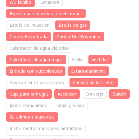
WC lavabo
Lavadora
Espacio para lavadora en el interior
Estufa de inducción
Estufa de gas
Cocina Empotrada
Cocina De Mostrador
Calentador de agua eléctrico
Calentador de agua a gas
Altillo
vestidor
Entrada con autobloqueo
Estacionamiento
Aparcamiento para motos
Parking de bicicletas
Caja para entregas
Ascensor
Conserje
Balcón
Jardín Comunitario
Jardín privado
Se admiten mascotas
Instrumentos musicales permitidos