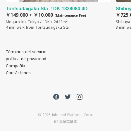
Toritsudaigaku Sta. 1DK 1338084-4D
Shibuy
￥149,000 + ￥10,000
￥725,
(Maintenance Fee)
2
Meguro-ku, Tokyo / 1DK / 24.13m
Shibuya-
4 min walk from Toritsudaigaku Sta.
3 min wa
Términos del servicio
política de privacidad
Compañía
Contáctenos
© 2025 Inbound Platform, Corp.
R2 事業再構築