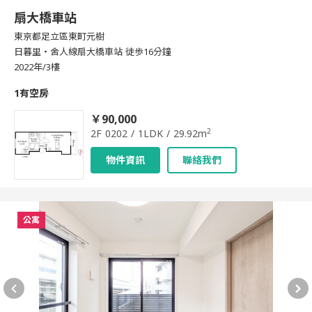
扇大橋車站
東京都足立區東町元樹
日暮里・舍人線扇大橋車站 徒歩16分鐘
2022年/3樓
1有空房
￥90,000
2
2F 0202 / 1LDK / 29.92m
物件資訊
聯絡我們
公寓