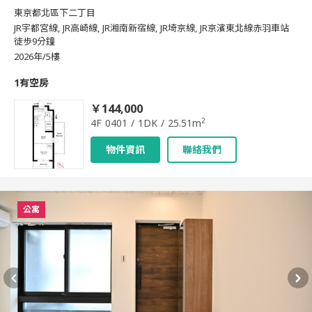
東京都北區下二丁目
JR宇都宮線, JR高崎線, JR湘南新宿線, JR埼京線, JR京濱東北線赤羽車站
徒歩9分鐘
2026年/5樓
1有空房
￥144,000
2
4F 0401 / 1DK / 25.51m
物件資訊
聯絡我們
公寓