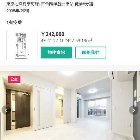
東京地鐵有樂町線, 百合鴎線豐洲車站 徒歩8分鐘
2008年/20樓
1有空房
￥242,000
2
4F 414 / 1LDK / 53.13m
物件資訊
聯絡我們
公寓