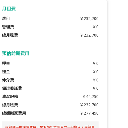
月租費
房租
￥232,700
管理费
￥0
總月租費
￥232,700
預估前期費用
押金
￥0
禮金
￥0
仲介費
￥0
保證委託費
￥0
清潔服務
￥44,750
總月租費
￥232,700
總額搬家費用
￥277,450
這邊顯示的租賃費用，是假設您於當月的一日搬入。而網頁