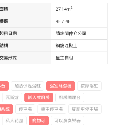
2
面積
27.14m
樓層
4F / 4F
起租日期
請詢問仲介公司
結構
鋼筋混擬土
交易形式
屋主自租
手台
加熱保溫浴缸
浴室除濕機
按摩浴缸
瓦斯爐
嵌入式廚房
廚房調理台
鎖系統
停車場
機車停車場
腳踏車停車場
私人花園
寵物可
可以演奏樂器