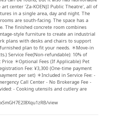
 art center 'Za-KOENJI Public Theatre', all of
tures in a single area, day and night. The
 rooms are south-facing. The space has a
. The finished concrete room combines
tage-style furniture to create an industrial
rk plans with desks and chairs to support
furnished plan to fit your needs. ＊Move-in
ts.) Service Fee(Non-refundable): 10% of
 Price ＊Optional Fees (If Applicable) Pet
egistration Fee: ¥3,300 (One-time payment
payment per set) ＊Included in Service Fee: -
mergency Call Center - No Brokerage Fee -
ded: - Cooking utensils and cutlery are
jV3xSmGH7E2I8Xqu1zRB/view