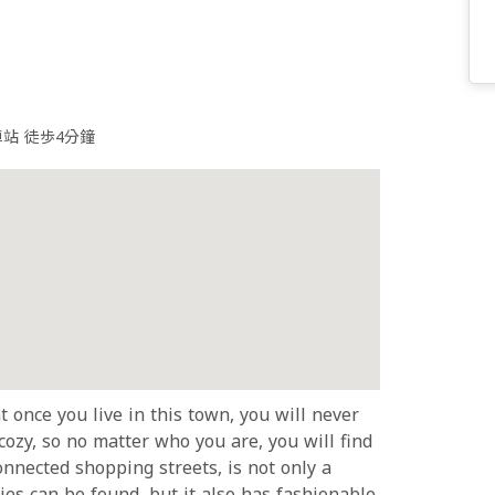
車站 徒歩4分鐘
at once you live in this town, you will never
 cozy, so no matter who you are, you will find
connected shopping streets, is not only a
ies can be found, but it also has fashionable