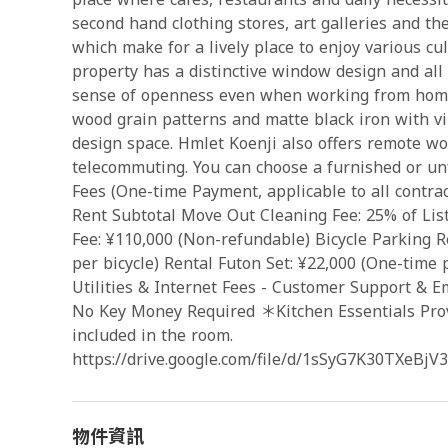
second hand clothing stores, art galleries and the
which make for a lively place to enjoy various cul
property has a distinctive window design and all
sense of openness even when working from home
wood grain patterns and matte black iron with vin
design space. Hmlet Koenji also offers remote wo
telecommuting. You can choose a furnished or un
Fees (One-time Payment, applicable to all contrac
Rent Subtotal Move Out Cleaning Fee: 25% of List
Fee: ¥110,000 (Non-refundable) Bicycle Parking R
per bicycle) Rental Futon Set: ¥22,000 (One-time 
Utilities & Internet Fees - Customer Support & E
No Key Money Required ＊Kitchen Essentials Provi
included in the room.
https://drive.google.com/file/d/1sSyG7K30TXeB
物件資訊