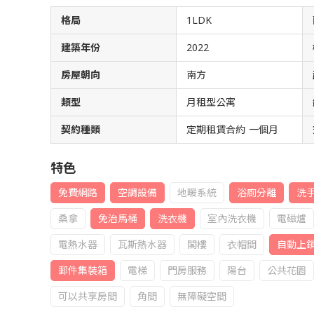
格局
1LDK
建築年份
2022
房屋朝向
南方
類型
月租型公寓
契約種類
定期租賃合約 一個月
特色
免費網路
空調設備
地暖系統
浴廁分離
洗
桑拿
免治馬桶
洗衣機
室內洗衣機
電磁爐
電熱水器
瓦斯熱水器
閣樓
衣帽間
自動上
郵件集裝箱
電梯
門房服務
陽台
公共花園
可以共享房間
角間
無障礙空間