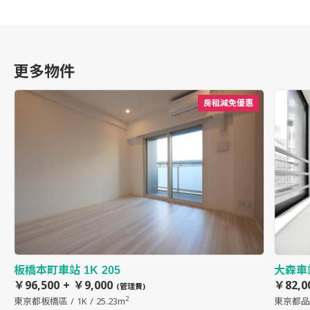
更多物件
房租減免優惠
板橋本町車站 1K 205
大森車站
￥96,500 + ￥9,000
￥82,0
(管理費)
2
東京都板橋區 / 1K / 25.23m
東京都品川區