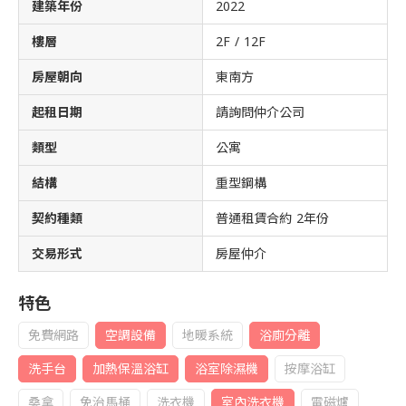
建築年份
2022
樓層
2F / 12F
房屋朝向
東南方
起租日期
請詢問仲介公司
類型
公寓
結構
重型鋼構
契約種類
普通租賃合約 2年份
交易形式
房屋仲介
特色
免費網路
空調設備
地暖系統
浴廁分離
洗手台
加熱保溫浴缸
浴室除濕機
按摩浴缸
桑拿
免治馬桶
洗衣機
室內洗衣機
電磁爐