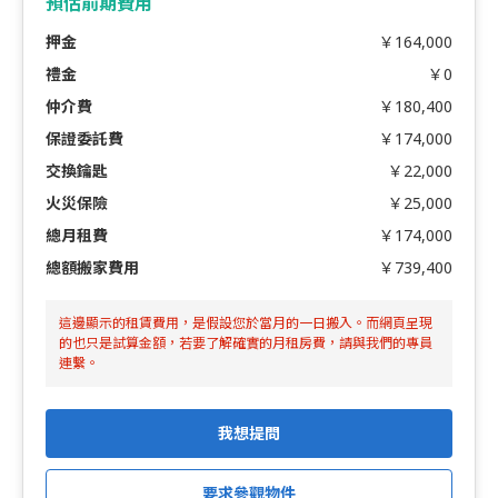
預估前期費用
押金
￥164,000
禮金
￥0
仲介費
￥180,400
保證委託費
￥174,000
交換鑰匙
￥22,000
火災保險
￥25,000
總月租費
￥174,000
總額搬家費用
￥739,400
這邊顯示的租賃費用，是假設您於當月的一日搬入。而網頁呈現
的也只是試算金額，若要了解確實的月租房費，請與我們的專員
連繫。
我想提問
要求參觀物件