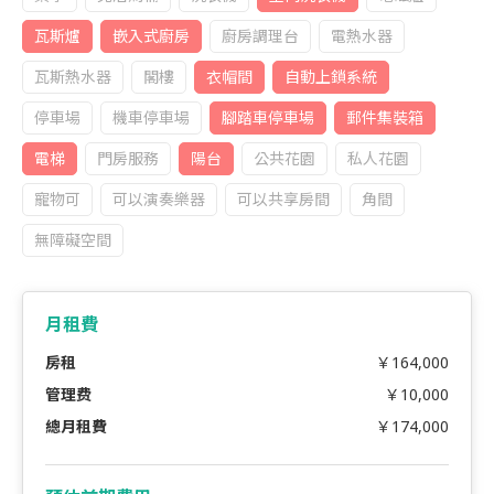
瓦斯爐
嵌入式廚房
廚房調理台
電熱水器
瓦斯熱水器
閣樓
衣帽間
自動上鎖系統
停車場
機車停車場
腳踏車停車場
郵件集裝箱
電梯
門房服務
陽台
公共花園
私人花園
寵物可
可以演奏樂器
可以共享房間
角間
無障礙空間
月租費
房租
￥164,000
管理费
￥10,000
總月租費
￥174,000