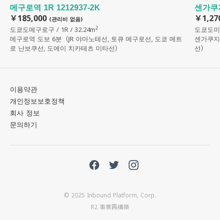
메구로역 1R 1212937-2K
센가쿠지
￥185,000
￥1,27
(관리비 없음)
2
도쿄도메구로구 / 1R / 32.24m
도쿄도미나토
메구로역 도보 6분（JR 야마노테선, 토큐 메구로선, 도쿄 메트
센가쿠지
로 난보쿠선, 도에이 치카테츠 미타선）
선）
이용약관
개인정보보호정책
회사 정보
문의하기
© 2025 Inbound Platform, Corp.
R2 事業再構築