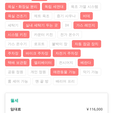
욕실・화장실 분리
독립 세면대
욕조 가열 시스템
욕실 건조기
제트 욕조
증기 사우나
비데
세탁기
실내 세탁기 두는 곳
IH
가스 레인지
시스템 키친
카운터 키친
전가 온수기
가스 온수기
로프트
붙박이 장
자동 잠금 장치
주차장
바이크 주차장
자전거 주차장
택배 보관함
엘리베이터
컨시어지
베란다
공용 정원
개인 정원
애완동물 가능
악기 가능
룸 셰어 가능
맨 끝 방
배리어 프리
월세
임대료
￥116,000