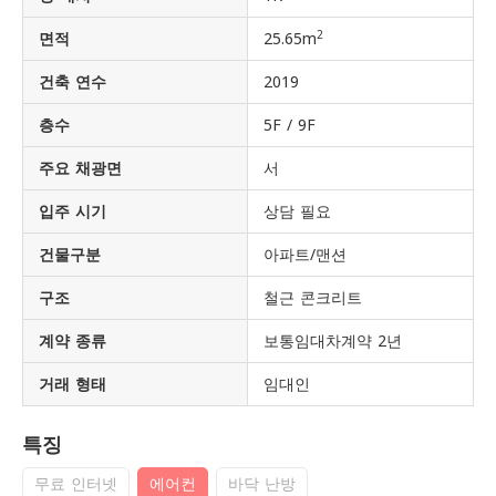
2
면적
25.65m
건축 연수
2019
층수
5F / 9F
주요 채광면
서
입주 시기
상담 필요
건물구분
아파트/맨션
구조
철근 콘크리트
계약 종류
보통임대차계약 2년
거래 형태
임대인
특징
무료 인터넷
에어컨
바닥 난방