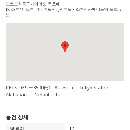
도쿄도강동구가메이도 록쵸메
JR 소부선, 토부 카메이도선, JR 츄오・소부선카메이도역 도보 3
분
PETS OK! (＋3500円） Access to Tokyo Station,
Akihabara, Nihonbashi
물건 상세
방 배치
1K