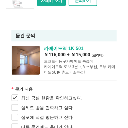
자세히 보기
문의하기
물건 문의
카메이도역 1K 501
￥116,000 + ￥15,000
(관리비)
도쿄도강동구가메이도 록쵸메
카메이도역 도보 3분（JR 소부선, 토부 카메
이도선, JR 츄오・소부선）
*
문의 내용
최신 공실 현황을 확인하고싶다.
실제로 방을 견학하고 싶다.
점포에 직접 방문하고 싶다.
다른 물건에도 흥미가 있다.