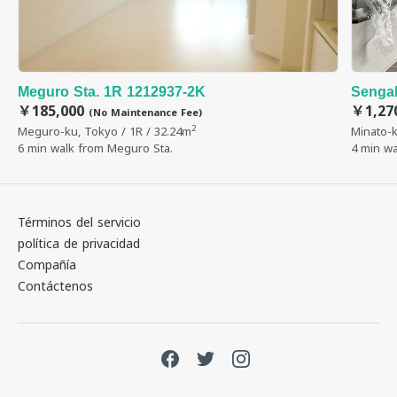
Meguro Sta. 1R 1212937-2K
Sengak
￥185,000
￥1,27
(No Maintenance Fee)
2
Meguro-ku, Tokyo / 1R / 32.24m
Minato-k
6 min walk from Meguro Sta.
4 min wa
Términos del servicio
política de privacidad
Compañía
Contáctenos