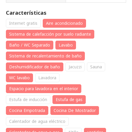
Características
Internet gratis
Aire acondicionado
Sistema de calefacción por suelo radiante
Baño / WC Separado
Lavabo
Sistema de recalentamiento de baño
Deshumidificador de baño
Jacuzzi
Sauna
WC lavabo
Lavadora
Espacio para lavadora en el interior
Estufa de inducción
Estufa de gas
Cocina Empotrada
Cocina De Mostrador
Calentador de agua eléctrico