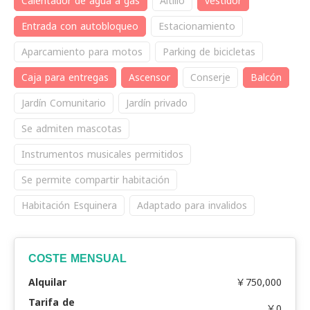
Calentador de agua a gas
Altillo
vestidor
Entrada con autobloqueo
Estacionamiento
Aparcamiento para motos
Parking de bicicletas
Caja para entregas
Ascensor
Conserje
Balcón
Jardín Comunitario
Jardín privado
Se admiten mascotas
Instrumentos musicales permitidos
Se permite compartir habitación
Habitación Esquinera
Adaptado para invalidos
COSTE MENSUAL
Alquilar
￥750,000
Tarifa de
￥0