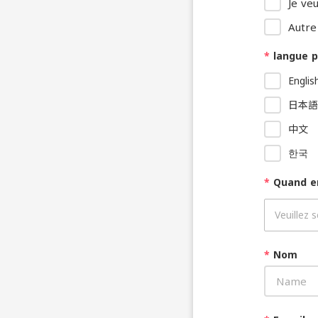
Je ve
Autre
*
langue p
Englis
日本語
中文
한국
*
Quand e
*
Nom