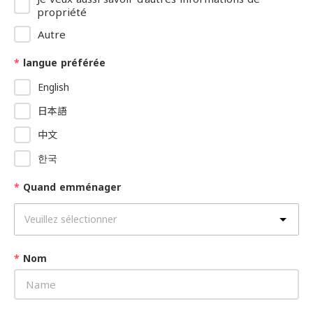
propriété
Autre
*
langue préférée
English
日本語
中文
한국
*
Quand emménager
*
Nom