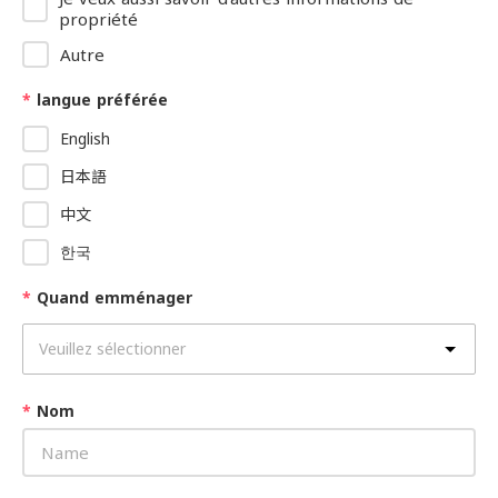
propriété
Autre
*
langue préférée
English
日本語
中文
한국
*
Quand emménager
*
Nom