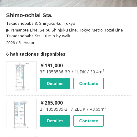
Shimo-ochiai Sta.
Takadanobaba 3, Shinjuku-ku, Tokyo
JR Yamanote Line, Seibu Shinjuku Line, Tokyo Metro Tozai Line
Takadanobaba Sta. 10 min by walk
2026 / 5 -Historia
6 habitaciones disponibles
￥191,000
2
3F 1358586-3R / 1LDK / 30.4m
Detalles
Contacto
￥265,000
2
2F 1358585-2F / 2LDK / 43.65m
Detalles
Contacto