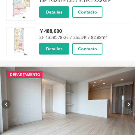
10F 1358579-10D / 3LDK / 82.88m
Detalles
Contacto
￥488,000
2
2F 1358578-2E / 2SLDK / 82.88m
Detalles
Contacto
DEPARTAMENTO