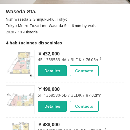
Waseda Sta.
Nishiwaseda 2, Shinjuku-ku, Tokyo
Tokyo Metro Tozai Line Waseda Sta. 6 min by walk
2020 / 10 -Historia
4 habitaciones disponibles
￥432,000
2
4F 1358583-4A / 3LDK / 76.03m
Detalles
Contacto
￥490,000
2
5F 1358580-5B / 3LDK / 87.02m
Detalles
Contacto
￥488,000
2