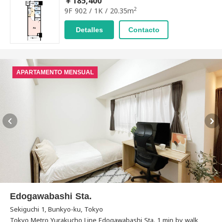
￥185,400
2
9F 902 / 1K / 20.35m
Detalles
Contacto
APARTAMENTO MENSUAL
Edogawabashi Sta.
Sekiguchi 1, Bunkyo-ku, Tokyo
Tokyo Metro Yurakucho Line Edogawabashi Sta. 1 min by walk