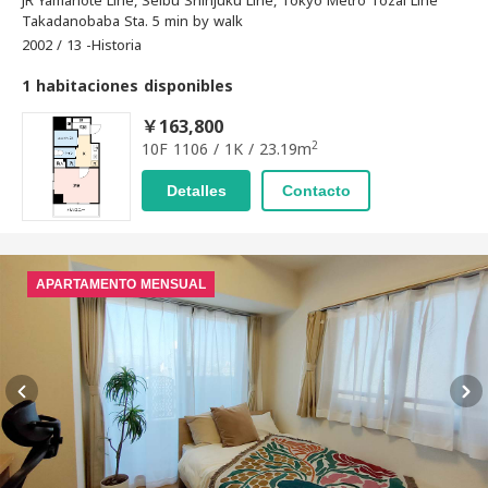
JR Yamanote Line, Seibu Shinjuku Line, Tokyo Metro Tozai Line
Takadanobaba Sta. 5 min by walk
2002 / 13 -Historia
1 habitaciones disponibles
￥163,800
2
10F 1106 / 1K / 23.19m
Detalles
Contacto
APARTAMENTO MENSUAL