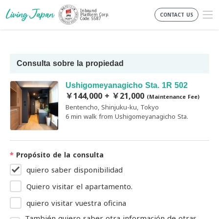
Inbound
CONTACT US
Platform Corp.
Code: 5587
Consulta sobre la propiedad
Ushigomeyanagicho Sta. 1R 502
￥144,000 + ￥21,000
(Maintenance Fee)
Bentencho, Shinjuku-ku, Tokyo
6 min walk from Ushigomeyanagicho Sta.
*
Propósito de la consulta
quiero saber disponibilidad
Quiero visitar el apartamento.
quiero visitar vuestra oficina
También quiero saber otra información de otras